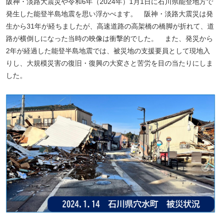
阪神・淡路大震災や令和
6
年（
2024
年）
1
月
1
日に石川県能登地方で
発生した能登半島地震を思い浮かべます。 阪神・淡路大震災は発
生から
31
年が経ちましたが、高速道路の高架橋の橋脚が折れて、道
路が横倒しになった当時の映像は衝撃的でした。 また、発災から
2
年が経過した能登半島地震では、被災地の支援要員として現地入
りし、大規模災害の復旧・復興の大変さと苦労を目の当たりにしま
した。