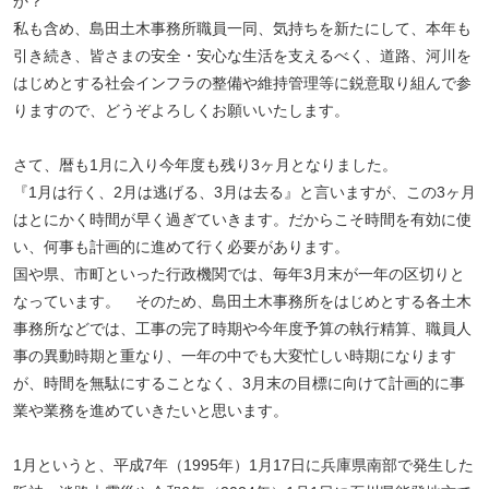
か？
私も含め、島田土木事務所職員一同、気持ちを新たにして、本年も
引き続き、皆さまの安全・安心な生活を支えるべく、道路、河川を
はじめとする社会インフラの整備や維持管理等に鋭意取り組んで参
りますので、どうぞよろしくお願いいたします。
さて、暦も
1
月に入り今年度も残り
3
ヶ月となりました。
『
1
月は行く、
2
月は逃げる、
3
月は去る』と言いますが、この
3
ヶ月
はとにかく時間が早く過ぎていきます。だからこそ時間を有効に使
い、何事も計画的に進めて行く必要があります。
国や県、市町といった行政機関では、毎年
3
月末が一年の区切りと
なっています。 そのため、島田土木事務所をはじめとする各土木
事務所などでは、工事の完了時期や今年度予算の執行精算、職員人
事の異動時期と重なり、一年の中でも大変忙しい時期になります
が、時間を無駄にすることなく、
3
月末の目標に向けて計画的に事
業や業務を進めていきたいと思います。
1月というと、平成
7
年（
1995
年）
1
月
17
日に兵庫県南部で発生した