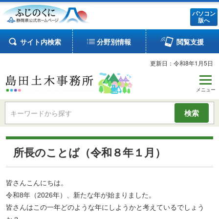
パソコン
版へ
サイト内検索
分野別情報
閲覧支援
更新日：令和8年1月5日
検索
所長のことば（令和８年１月）
皆さんこんにちは。
令和
8
年（
2026
年）、新たな年が始まりました。
皆さんはこの一年どのような年にしようかと考えているでしょう