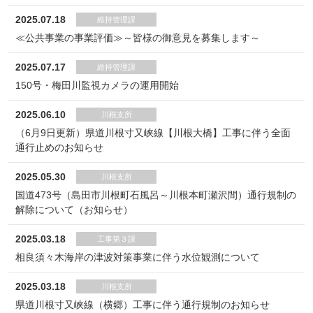
2025.07.18
維持管理課
≪公共事業の事業評価≫～皆様の御意見を募集します～
2025.07.17
維持管理課
150号・梅田川監視カメラの運用開始
2025.06.10
川根支所
（6月9日更新）県道川根寸又峡線【川根大橋】工事に伴う全面
通行止めのお知らせ
2025.05.30
川根支所
国道473号（島田市川根町石風呂～川根本町瀬沢間）通行規制の
解除について（お知らせ）
2025.03.18
工事第３課
相良須々木海岸の津波対策事業に伴う水位観測について
2025.03.18
川根支所
県道川根寸又峡線（横郷）工事に伴う通行規制のお知らせ