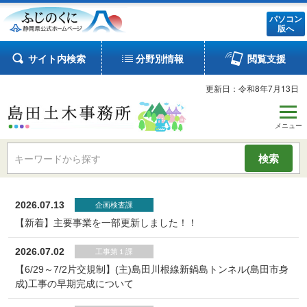
パソコン
版へ
サイト内検索
分野別情報
閲覧支援
更新日：令和8年7月13日
検索
2026.07.13
企画検査課
【新着】主要事業を一部更新しました！！
2026.07.02
工事第１課
【6/29～7/2片交規制】(主)島田川根線新鍋島トンネル(島田市身
成)工事の早期完成について