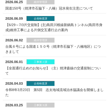
2026.06.25
維持管理課
国道150号（焼津市石脇下・八楠）冠水発生注意について
2026.06.09
企画検査課
【6/29～7/3片交規制】(主)島田川根線新鍋島トンネル(島田市身
成)維持工事による片側交互通行止の案内
2026.06.02
維持管理課
台風６号による国道１５０号（焼津市石脇下・八楠地区）につ
きまして
2026.06.01
工事第２課
【全面通行止めのお知らせ】（主）焼津森線の交通規制につい
て
2026.04.03
企画検査課
令和8年3月23日 第5回 志太地域流域治水協議会を開催しまし
た
2026.03.25
工事第３課