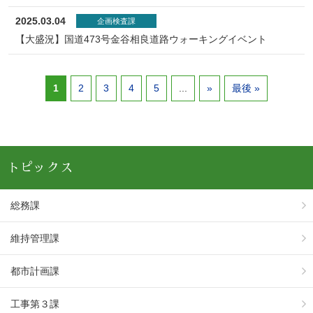
2025.03.04
企画検査課
【大盛況】国道473号金谷相良道路ウォーキングイベント
1
2
3
4
5
...
»
最後 »
トピックス
総務課
維持管理課
都市計画課
工事第３課