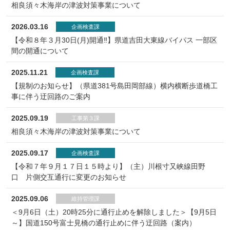
相良須々木海岸の津波対策事業について
2026.03.16
企画検査課
【令和８年３月30日(月)開通‼】県道吉田大東線バイパス 一部区
間の開通について
2025.11.21
企画検査課
【規制のお知らせ】（県道381号島田岡部線）横内横断歩道橋工
事に伴う迂回路のご案内
2025.09.19
工事第３課
相良須々木海岸の津波対策事業について
2025.09.17
企画検査課
【令和７年９月１７日１５時より】（主）川根寸又峡線田野
口 片側交互通行に変更のお知らせ
2025.09.06
維持管理課
＜9月6日（土）20時25分に通行止めを解除しました＞【9月5日
～】国道150号富士見橋の通行止めに伴う迂回路（案内）