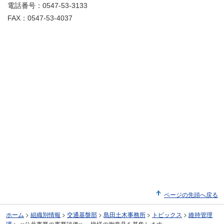
電話番号：0547-53-3133
FAX：0547-53-4037
ページの先頭へ戻る
ホーム
>
組織別情報
>
交通基盤部
>
島田土木事務所
>
トピックス
>
維持管理
課
>
≪公共事業の事業評価≫～皆様の御意見を募集します～