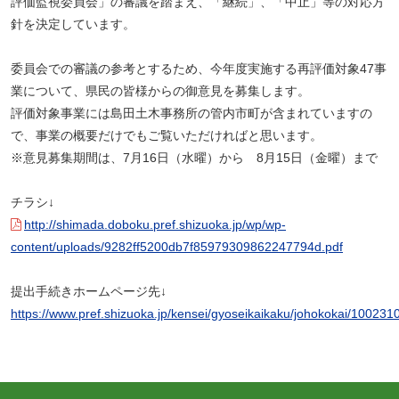
評価監視委員会」の審議を踏まえ、「継続」、「中止」等の対応方
針を決定しています。
委員会での審議の参考とするため、今年度実施する再評価対象47事
業について、県民の皆様からの御意見を募集します。
評価対象事業には島田土木事務所の管内市町が含まれていますの
で、事業の概要だけでもご覧いただければと思います。
※意見募集期間は、7月16日（水曜）から 8月15日（金曜）まで
チラシ↓
http://shimada.doboku.pref.shizuoka.jp/wp/wp-
content/uploads/9282ff5200db7f85979309862247794d.pdf
提出手続きホームページ先↓
https://www.pref.shizuoka.jp/kensei/gyoseikaikaku/johokokai/1002